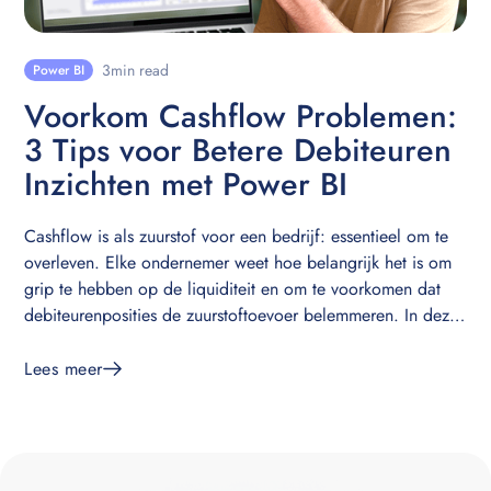
3
min read
Power BI
Voorkom Cashflow Problemen:
3 Tips voor Betere Debiteuren
Inzichten met Power BI
Cashflow is als zuurstof voor een bedrijf: essentieel om te
overleven. Elke ondernemer weet hoe belangrijk het is om
grip te hebben op de liquiditeit en om te voorkomen dat
debiteurenposities de zuurstoftoevoer belemmeren. In deze
blogpost deel ik drie krachtige tips om je debiteurenanalyse
in Power BI naar een hoger niveau te tillen en zo je
Lees meer
cashflow te verbeteren.