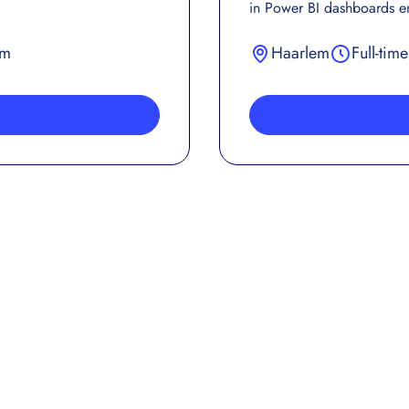
in Power BI dashboards en
/m
Haarlem
Full-time