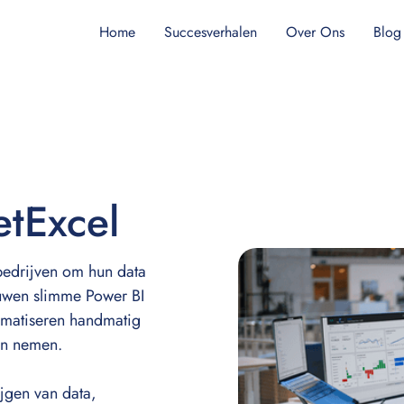
Home
Succesverhalen
Over Ons
Blog
tExcel
edrijven om hun data
ouwen slimme Power BI
omatiseren handmatig
en nemen.
jgen van data,