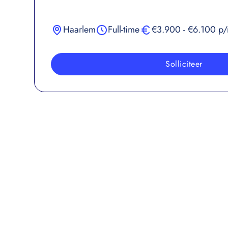
Haarlem
Full-time
€3.900 - €6.100 p
Solliciteer