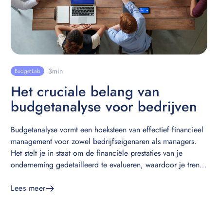
3
min
BudgetLab
Het cruciale belang van
budgetanalyse voor bedrijven
Budgetanalyse vormt een hoeksteen van effectief financieel
management voor zowel bedrijfseigenaren als managers.
Het stelt je in staat om de financiële prestaties van je
onderneming gedetailleerd te evalueren, waardoor je trends
kunt identificeren en weloverwogen beslissingen kunt
nemen. In deze blog duiken we dieper in op de waarde
Lees meer
van budgetanalyse en laten we zien hoe BudgetLab een
onmisbaar instrument kan zijn voor dit proces.