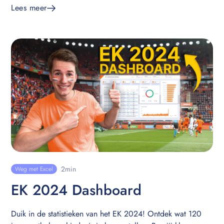
in Power BI naar een hoger niveau te tillen en zo je
Lees meer
cashflow te verbeteren.
2
min
Weg met Excel
EK 2024 Dashboard
Duik in de statistieken van het EK 2024! Ontdek wat 120