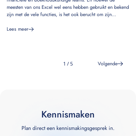
meesten van ons Excel wel eens hebben gebruikt en bekend
zijn met de vele functies, is het ook berucht om zijn
beperkingen. Zo kan Excel een slechte keuze zijn voor
financiële rapportage en kan het beperkt zijn als het
Lees meer
aankomt op analyse. In dit artikel bespreken we een aantal
redenen waarom je je financiële software moet aanpassen
als je een software nodig hebt die goed werk levert op het
gebied van financiële rapportage en analyse.
Volgende
1 / 5
Kennismaken
Plan direct een kennismakingsgesprek in.