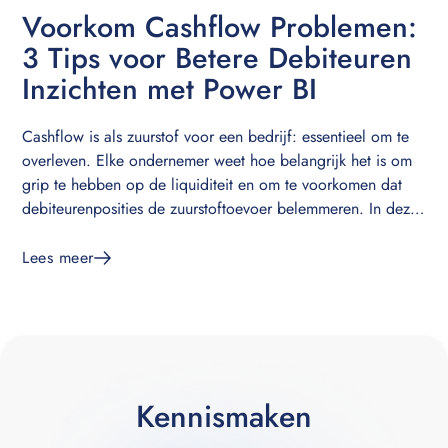
Voorkom Cashflow Problemen:
3 Tips voor Betere Debiteuren
Inzichten met Power BI
Cashflow is als zuurstof voor een bedrijf: essentieel om te
overleven. Elke ondernemer weet hoe belangrijk het is om
grip te hebben op de liquiditeit en om te voorkomen dat
debiteurenposities de zuurstoftoevoer belemmeren. In deze
blogpost deel ik drie krachtige tips om je debiteurenanalyse
in Power BI naar een hoger niveau te tillen en zo je
Lees meer
cashflow te verbeteren.
Kennismaken