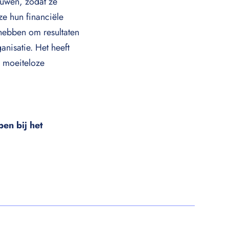
uwen, zodat ze
ze hun financiële
hebben om resultaten
anisatie. Het heeft
p moeiteloze
en bij het