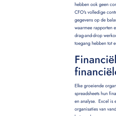
hebben ook geen con
CFO's volledige contr
gegevens op de balan
waarmee rapporten e
drag-and-drop werkom
toegang hebben tot 
Financië
financië
Elke groeiende organ
spreadsheets hun fin
en analyse. Excel i
organisaties van van