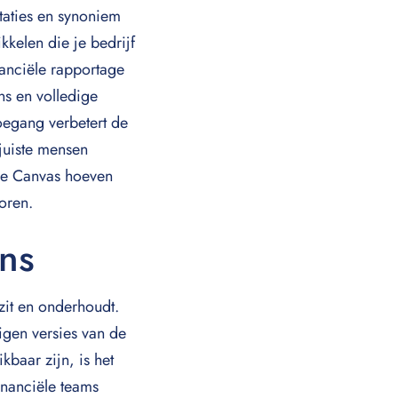
taties en synoniem
kkelen die je bedrijf
nanciële rapportage
s en volledige
oegang verbetert de
juiste mensen
ce Canvas hoeven
oren.
ns
zit en onderhoudt.
igen versies van de
baar zijn, is het
inanciële teams