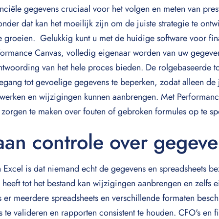
anciële gegevens cruciaal voor het volgen en meten van pres
nder dat kan het moeilijk zijn om de juiste strategie te ontwi
e groeien. Gelukkig kunt u met de huidige software voor fi
rformance Canvas, volledig eigenaar worden van uw gegeven
antwoording van het hele proces bieden. De rolgebaseerde t
oegang tot gevoelige gegevens te beperken, zodat alleen de 
ijwerken en wijzigingen kunnen aanbrengen. Met Performan
t zorgen te maken over fouten of gebroken formules op te sp
an controle over gegeve
 Excel is dat niemand echt de gegevens en spreadsheets be
heeft tot het bestand kan wijzigingen aanbrengen en zelfs e
 er meerdere spreadsheets en verschillende formaten beschik
 te valideren en rapporten consistent te houden. CFO's en f