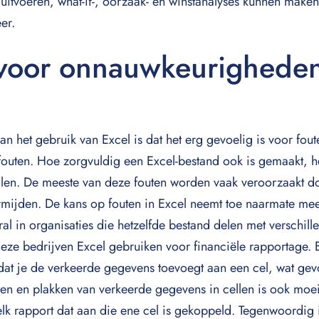
n uitvoeren, what-if-, oorzaak- en winstanalyses kunnen mak
er.
 voor onnauwkeurighede
n het gebruik van Excel is dat het erg gevoelig is voor fout
outen. Hoe zorgvuldig een Excel-bestand ook is gemaakt, he
ellen. De meeste van deze fouten worden vaak veroorzaakt d
vermijden. De kans op fouten in Excel neemt toe naarmate me
l in organisaties die hetzelfde bestand delen met verschill
deze bedrijven Excel gebruiken voor financiële rapportage.
dat je de verkeerde gegevens toevoegt aan een cel, wat gevo
n en plakken van verkeerde gegevens in cellen is ook moeili
elk rapport dat aan die ene cel is gekoppeld. Tegenwoordig 