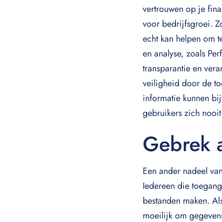
vertrouwen op je fin
voor bedrijfsgroei. Zo
echt kan helpen om t
en analyse, zoals Pe
transparantie en ver
veiligheid door de t
informatie kunnen b
gebruikers zich nooi
Gebrek a
Een ander nadeel van
Iedereen die toegang 
bestanden maken. Als
moeilijk om gegevens