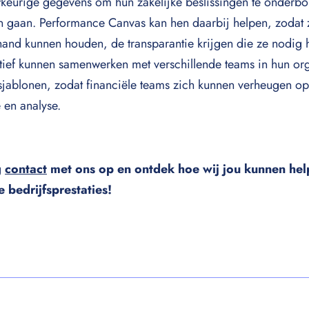
eurige gegevens om hun zakelijke beslissingen te onderbo
en gaan. Performance Canvas kan hen daarbij helpen, zodat 
hand kunnen houden, de transparantie krijgen die ze nodig 
ctief kunnen samenwerken met verschillende teams in hun org
sjablonen, zodat financiële teams zich kunnen verheugen o
 en analyse.
g
contact
met ons op en ontdek hoe wij jou kunnen help
e bedrijfsprestaties!