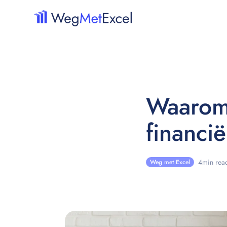
Waarom 
financi
4
min rea
Weg met Excel