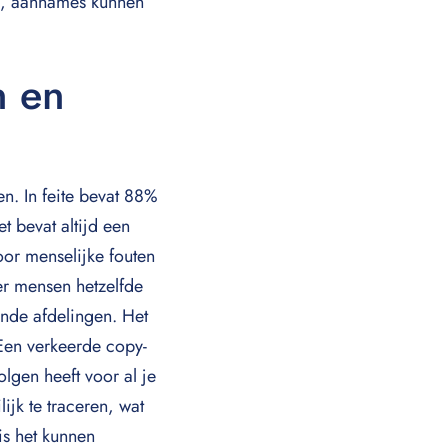
en, aannames kunnen
n en
en. In feite bevat 88%
t bevat altijd een
oor menselijke fouten
er mensen hetzelfde
ende afdelingen. Het
 Een verkeerde copy-
lgen heeft voor al je
jk te traceren, wat
is het kunnen