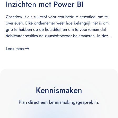
Inzichten met Power BI
Cashflow is als zuurstof voor een bedrijf: essentieel om te
overleven. Elke ondernemer weet hoe belangrijk het is om
grip te hebben op de liquiditeit en om te voorkomen dat
debiteurenposities de zuurstoftoevoer belemmeren. In deze
blogpost deel ik drie krachtige tips om je debiteurenanalyse
in Power BI naar een hoger niveau te tillen en zo je
Lees meer
cashflow te verbeteren.
Kennismaken
Plan direct een kennismakingsgesprek in.